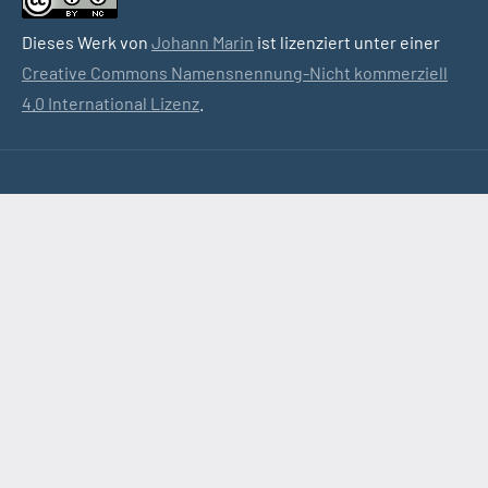
Dieses Werk von
Johann Marin
ist lizenziert unter einer
Creative Commons Namensnennung-Nicht kommerziell
4.0 International Lizenz
.