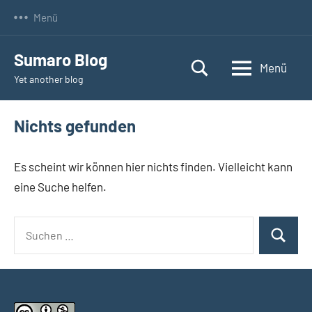
Zum
Menü
Inhalt
springen
Sumaro Blog
Menü
Yet another blog
Nichts gefunden
Es scheint wir können hier nichts finden. Vielleicht kann
eine Suche helfen.
Suchen
Suchen
nach: