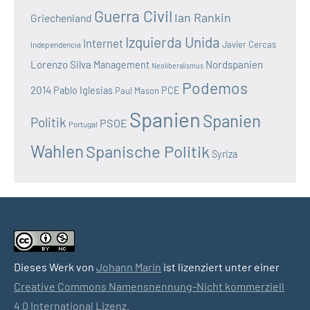
Guerra Civil
Ian Rankin
Griechenland
Izquierda Unida
Internet
Javier Cercas
Independencia
Lorenzo Silva
Nordspanien
Management
Neoliberalismus
Podemos
2014
Pablo Iglesias
PCE
Paul Mason
Spanien
Spanien
Politik
PSOE
Portugal
Wahlen
Spanische Politik
Syriza
Dieses Werk von
Johann Marin
ist lizenziert unter einer
Creative Commons Namensnennung-Nicht kommerziell
4.0 International Lizenz
.