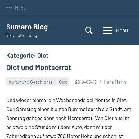
Zum
Menü
Inhalt
springen
Sumaro Blog
Menü
Yet another blog
Kategorie:
Olot
Olot und Montserrat
Kultur und Geschichte
Olot
2018-05-12
Hans Marin
Und wieder einmal ein Wochenende bei Montse in Olot.
Den Samstag einen kleinen Bummel durch die Stadt, am
Sonntag geht es dann nach Montserrat. Von Olot aus ist
es etwa eine Stunde mit dem Auto, dann mit der
Zahnradbahn auf etwa 760 Meter Höhe und schon ist