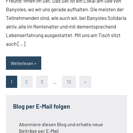
Freund*innen im Set. Das Set ist ein Lokal am See von
Banyoles, wo wir uns gerade aufhalten. Die meisten der
Teilnehmenden sind, wie auch wir, bei Banyoles Solidaria
aktiv, alle im Rentenalter und mit dementsprechend
Lebenserfahrung ausgestattet. Mit uns am Tisch sitzt
auch […]
Weiterlesen
Seitennummerierung
Nächste
1
2
3
…
12
»
Beiträge
der
Beiträge
Blog per E-Mail folgen
Abonniere diesen Blog und erhalte neue
Beiträge per E-Mail