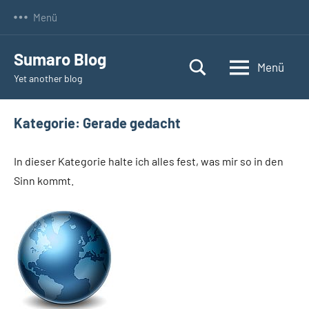
Zum
Menü
Inhalt
springen
Sumaro Blog
Menü
Yet another blog
Kategorie:
Gerade gedacht
In dieser Kategorie halte ich alles fest, was mir so in den
Sinn kommt.