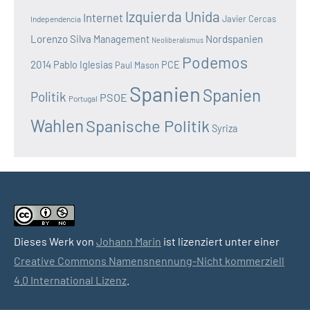
Izquierda Unida
Internet
Javier Cercas
Independencia
Lorenzo Silva
Nordspanien
Management
Neoliberalismus
Podemos
2014
Pablo Iglesias
PCE
Paul Mason
Spanien
Spanien
Politik
PSOE
Portugal
Wahlen
Spanische Politik
Syriza
Dieses Werk von
Johann Marin
ist lizenziert unter einer
Creative Commons Namensnennung-Nicht kommerziell
4.0 International Lizenz
.