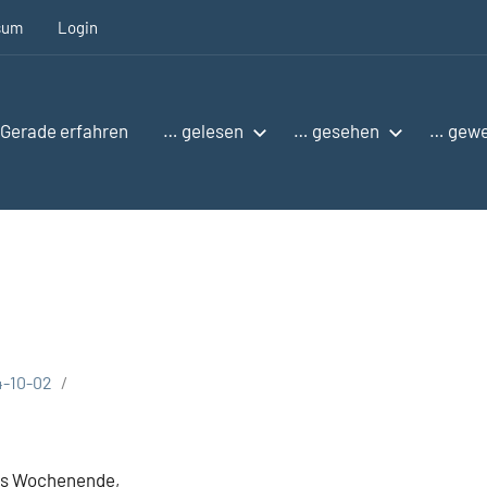
sum
Login
Gerade erfahren
… gelesen
… gesehen
… gew
4-10-02
tes Wochenende,