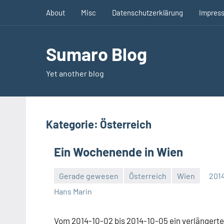
Zum
About
Misc
Datenschutzerklärung
Impres
Inhalt
springen
Sumaro Blog
Yet another blog
Kategorie:
Österreich
Ein Wochenende in Wien
Gerade gewesen
Österreich
Wien
201
Keine
Hans Marin
Kommentare
Vom 2014-10-02 bis 2014-10-05 ein verlänger