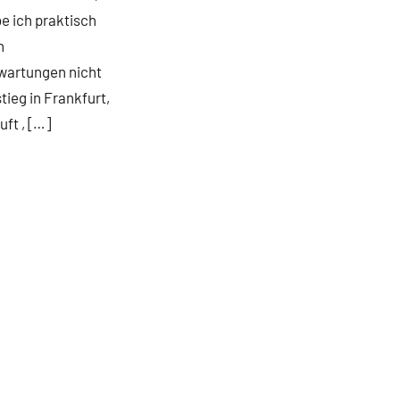
e ich praktisch
n
wartungen nicht
ieg in Frankfurt,
ft , […]