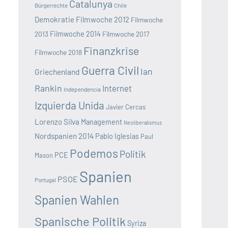
Catalunya
Bürgerrechte
Chile
Demokratie
Filmwoche 2012
Filmwoche
2013
Filmwoche 2014
Filmwoche 2017
Finanzkrise
Filmwoche 2018
Guerra Civil
Ian
Griechenland
Rankin
Internet
Independencia
Izquierda Unida
Javier Cercas
Lorenzo Silva
Management
Neoliberalismus
Nordspanien 2014
Pablo Iglesias
Paul
Podemos
Politik
PCE
Mason
Spanien
PSOE
Portugal
Spanien Wahlen
Spanische Politik
Syriza