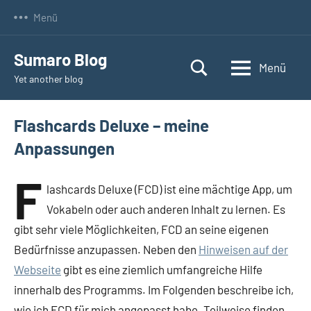
Zum
Menü
Inhalt
springen
Sumaro Blog
Menü
Yet another blog
Flashcards Deluxe – meine
Anpassungen
F
lashcards Deluxe (FCD) ist eine mächtige App, um
Vokabeln oder auch anderen Inhalt zu lernen. Es
gibt sehr viele Möglichkeiten, FCD an seine eigenen
Bedürfnisse anzupassen. Neben den
Hinweisen auf der
Webseite
gibt es eine ziemlich umfangreiche Hilfe
innerhalb des Programms. Im Folgenden beschreibe ich,
wie ich FCD für mich angepasst habe. Teilweise finden