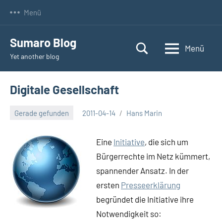
Zum
Menü
Inhalt
springen
Sumaro Blog
Menü
Yet another blog
Digitale Gesellschaft
Gerade gefunden
2011-04-14
Hans Marin
Keine
Kommentare
Eine
Initiative
, die sich um
Bürgerrechte im Netz kümmert,
spannender Ansatz. In der
ersten
Presseerklärung
begründet die Initiative ihre
Notwendigkeit so: