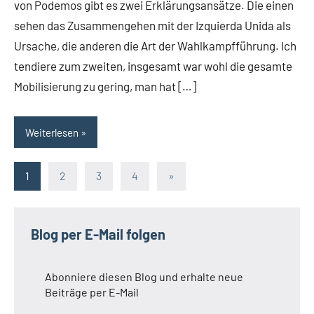
von Podemos gibt es zwei Erklärungsansätze. Die einen
sehen das Zusammengehen mit der Izquierda Unida als
Ursache, die anderen die Art der Wahlkampfführung. Ich
tendiere zum zweiten, insgesamt war wohl die gesamte
Mobilisierung zu gering, man hat […]
Weiterlesen
Seitennummerierung
Nächste
1
2
3
4
»
Beiträge
der
Beiträge
Blog per E-Mail folgen
Abonniere diesen Blog und erhalte neue
Beiträge per E-Mail