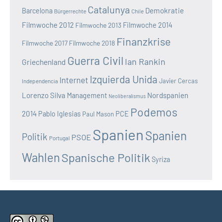
Catalunya
Demokratie
Barcelona
Bürgerrechte
Chile
Filmwoche 2012
Filmwoche 2013
Filmwoche 2014
Finanzkrise
Filmwoche 2017
Filmwoche 2018
Guerra Civil
Ian Rankin
Griechenland
Izquierda Unida
Internet
Javier Cercas
Independencia
Lorenzo Silva
Nordspanien
Management
Neoliberalismus
Podemos
2014
Pablo Iglesias
PCE
Paul Mason
Spanien
Spanien
Politik
PSOE
Portugal
Wahlen
Spanische Politik
Syriza