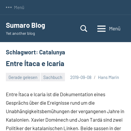
Zum
Menü
Inhalt
springen
Sumaro Blog
Menü
Yet another blog
Schlagwort:
Catalunya
Entre Ítaca e Icaria
Gerade gelesen
Sachbuch
2019-09-08
Hans Marin
Entre Ítaca e Icaria ist die Dokumentation eines
Gesprächs über die Ereignisse rund um die
Unabhängigkeitsbemühungen der vergangenen Jahre in
Katalonien. Xavier Domènech und Joan Tardá sind zwei
Politiker der katalanischen Linken. Beide sassen in der