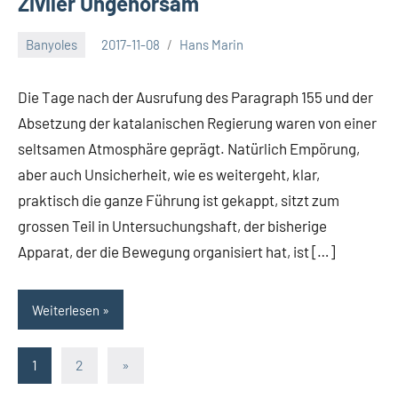
Ziviler Ungehorsam
Banyoles
2017-11-08
Hans Marin
Keine
Kommentare
Die Tage nach der Ausrufung des Paragraph 155 und der
Absetzung der katalanischen Regierung waren von einer
seltsamen Atmosphäre geprägt. Natürlich Empörung,
aber auch Unsicherheit, wie es weitergeht, klar,
praktisch die ganze Führung ist gekappt, sitzt zum
grossen Teil in Untersuchungshaft, der bisherige
Apparat, der die Bewegung organisiert hat, ist […]
Weiterlesen
Seitennummerierung
Nächste
1
2
»
Beiträge