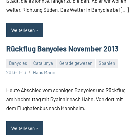
Stadt, die es lohnte, länger zu bleiben. Ab er wir wollen
weiter, Richtung Süden. Das Wetter in Banyoles bei […]
Weiterlesen
Rückflug Banyoles November 2013
Banyoles
Catalunya
Gerade gewesen
Spanien
Keine
2013-11-13
Hans Marin
Kommentare
Heute Abschied vom sonnigen Banyoles und Rückflug
am Nachmittag mit Ryainair nach Hahn. Von dort mit
dem Flughafenbus nach Mannheim.
Weiterlesen