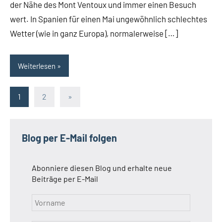
der Nähe des Mont Ventoux und immer einen Besuch
wert. In Spanien für einen Mai ungewöhnlich schlechtes
Wetter (wie in ganz Europa), normalerweise […]
Weiterlesen
Seitennummerierung
Nächste
1
2
»
Beiträge
der
Beiträge
Blog per E-Mail folgen
Abonniere diesen Blog und erhalte neue
Beiträge per E-Mail