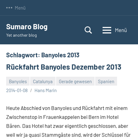
Zum
Menü
Inhalt
springen
Sumaro Blog
Menü
Yet another blog
Schlagwort:
Banyoles 2013
Rückfahrt Banyoles Dezember 2013
Banyoles
Catalunya
Gerade gewesen
Spanien
Keine
2014-01-08
Hans Marin
Kommentare
Heute Abschied von Banyoles und Rückfahrt mit einem
Zwischenstop in Frauenkappelen bei Bern im Hotel
Bären. Das Hotel hat zwar eigentlich geschlossen, aber
weil wir ja quasi Stammgäste sind, wird der Schlüssel für