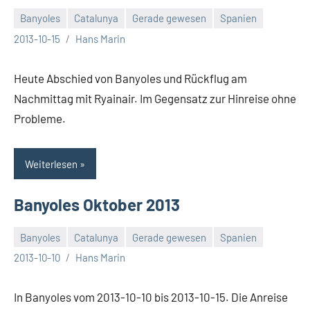
Banyoles
Catalunya
Gerade gewesen
Spanien
Keine
2013-10-15
Hans Marin
Kommentare
Heute Abschied von Banyoles und Rückflug am
Nachmittag mit Ryainair. Im Gegensatz zur Hinreise ohne
Probleme.
Weiterlesen
Banyoles Oktober 2013
Banyoles
Catalunya
Gerade gewesen
Spanien
Keine
2013-10-10
Hans Marin
Kommentare
In Banyoles vom 2013-10-10 bis 2013-10-15. Die Anreise