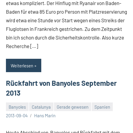
etwas kompliziert. Der Hinflug mit Ryanair von Baden-
Baden für etwa 85 Euro pro Person mit Platzreservierung
wird etwa eine Stunde vor Start wegen eines Streiks der
Fluglotsen in Frankreich gestrichen. Zu dem Zeitpunkt
bin ich schon durch die Sicherheitskontrolle. Also kurze
Recherche […]
Weiterlesen
Rückfahrt von Banyoles September
2013
Banyoles
Catalunya
Gerade gewesen
Spanien
Keine
2013-09-04
Hans Marin
Kommentare
Heute Abschied von Banyoles und Rückfahrt mit dem