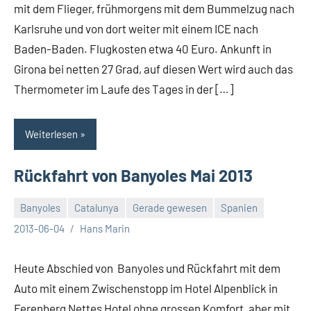
mit dem Flieger, frühmorgens mit dem Bummelzug nach
Karlsruhe und von dort weiter mit einem ICE nach
Baden-Baden. Flugkosten etwa 40 Euro. Ankunft in
Girona bei netten 27 Grad, auf diesen Wert wird auch das
Thermometer im Laufe des Tages in der […]
Weiterlesen
Rückfahrt von Banyoles Mai 2013
Banyoles
Catalunya
Gerade gewesen
Spanien
Keine
2013-06-04
Hans Marin
Kommentare
Heute Abschied von Banyoles und Rückfahrt mit dem
Auto mit einem Zwischenstopp im Hotel Alpenblick in
Ferenberg Nettes Hotel ohne grossen Komfort, aber mit