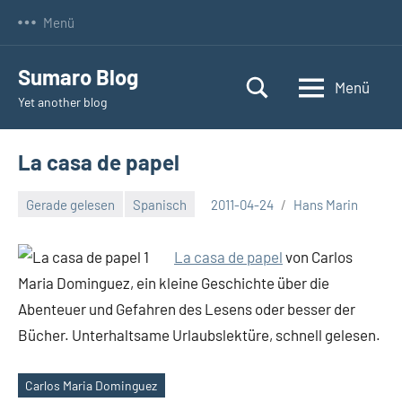
Zum
Menü
Inhalt
springen
Sumaro Blog
Menü
Yet another blog
La casa de papel
Gerade gelesen
Spanisch
2011-04-24
Hans Marin
La casa de papel
von Carlos
Maria Dominguez, ein kleine Geschichte über die
Abenteuer und Gefahren des Lesens oder besser der
Bücher. Unterhaltsame Urlaubslektüre, schnell gelesen.
Carlos Maria Dominguez
Schlagwörter