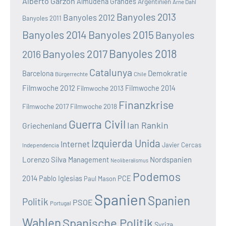
Alberto Garzón
Almudena Grandes
Argentinien
Arne Dahl
Banyoles 2013
Banyoles 2012
Banyoles 2011
Banyoles 2014
Banyoles 2015
Banyoles
Banyoles 2018
Banyoles 2017
2016
Catalunya
Demokratie
Barcelona
Bürgerrechte
Chile
Filmwoche 2012
Filmwoche 2013
Filmwoche 2014
Finanzkrise
Filmwoche 2017
Filmwoche 2018
Guerra Civil
Ian Rankin
Griechenland
Izquierda Unida
Internet
Javier Cercas
Independencia
Lorenzo Silva
Nordspanien
Management
Neoliberalismus
Podemos
2014
Pablo Iglesias
PCE
Paul Mason
Spanien
Spanien
Politik
PSOE
Portugal
Wahlen
Spanische Politik
Syriza