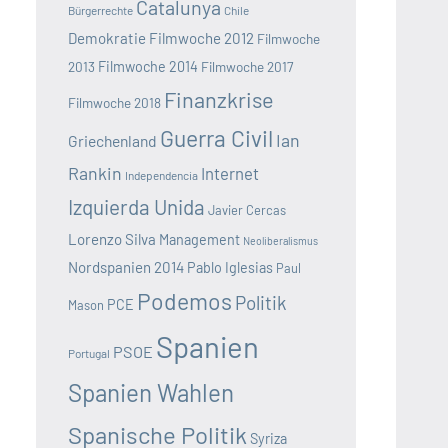
Catalunya
Bürgerrechte
Chile
Demokratie
Filmwoche 2012
Filmwoche
2013
Filmwoche 2014
Filmwoche 2017
Finanzkrise
Filmwoche 2018
Guerra Civil
Ian
Griechenland
Rankin
Internet
Independencia
Izquierda Unida
Javier Cercas
Lorenzo Silva
Management
Neoliberalismus
Nordspanien 2014
Pablo Iglesias
Paul
Podemos
Politik
PCE
Mason
Spanien
PSOE
Portugal
Spanien Wahlen
Spanische Politik
Syriza