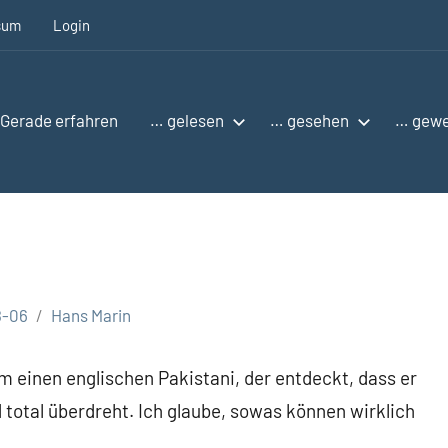
sum
Login
Gerade erfahren
… gelesen
… gesehen
… gew
8-06
Hans Marin
m einen englischen Pakistani, der entdeckt, dass er
nd total überdreht. Ich glaube, sowas können wirklich