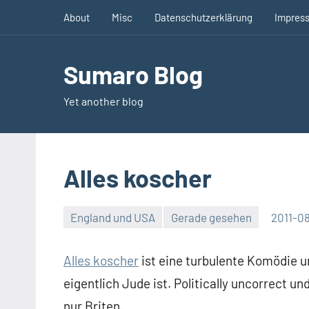
Zum
About
Misc
Datenschutzerklärung
Impres
Inhalt
springen
Sumaro Blog
Yet another blog
Alles koscher
England und USA
Gerade gesehen
2011-0
Keine
Kommentare
Alles koscher
ist eine turbulente Komödie u
eigentlich Jude ist. Politically uncorrect u
nur Briten.