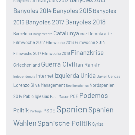
Banyoles 2011
Banyoles 2014
Banyoles 2015
Banyoles
Banyoles 2018
Banyoles 2017
2016
Catalunya
Demokratie
Barcelona
Bürgerrechte
Chile
Filmwoche 2012
Filmwoche 2013
Filmwoche 2014
Finanzkrise
Filmwoche 2017
Filmwoche 2018
Guerra Civil
Ian Rankin
Griechenland
Izquierda Unida
Internet
Javier Cercas
Independencia
Lorenzo Silva
Nordspanien
Management
Neoliberalismus
Podemos
2014
Pablo Iglesias
PCE
Paul Mason
Spanien
Spanien
Politik
PSOE
Portugal
Wahlen
Spanische Politik
Syriza