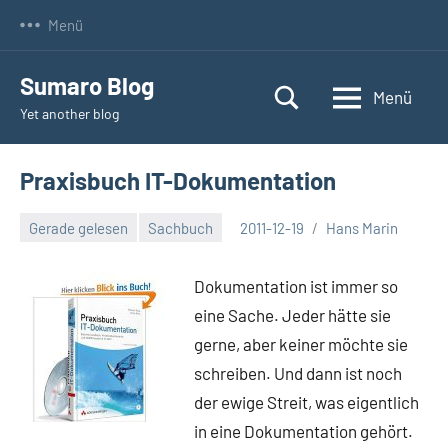
Zum
Menü
Inhalt
springen
Sumaro Blog
Menü
Yet another blog
Praxisbuch IT-Dokumentation
Gerade gelesen
Sachbuch
2011-12-19
Hans Marin
Keine
Kommentare
Dokumentation ist immer so
eine Sache. Jeder hätte sie
gerne, aber keiner möchte sie
schreiben. Und dann ist noch
der ewige Streit, was eigentlich
in eine Dokumentation gehört.