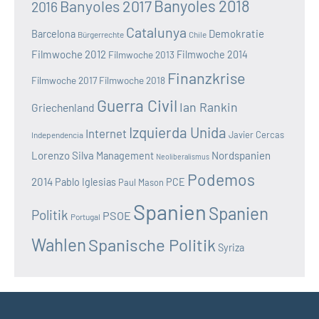
Banyoles 2018
Banyoles 2017
2016
Catalunya
Demokratie
Barcelona
Bürgerrechte
Chile
Filmwoche 2012
Filmwoche 2013
Filmwoche 2014
Finanzkrise
Filmwoche 2017
Filmwoche 2018
Guerra Civil
Ian Rankin
Griechenland
Izquierda Unida
Internet
Javier Cercas
Independencia
Lorenzo Silva
Nordspanien
Management
Neoliberalismus
Podemos
2014
Pablo Iglesias
PCE
Paul Mason
Spanien
Spanien
Politik
PSOE
Portugal
Wahlen
Spanische Politik
Syriza