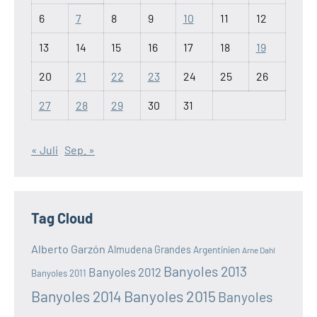
6
7
8
9
10
11
12
13
14
15
16
17
18
19
20
21
22
23
24
25
26
27
28
29
30
31
« Juli
Sep. »
Tag Cloud
Alberto Garzón
Almudena Grandes
Argentinien
Arne Dahl
Banyoles 2013
Banyoles 2012
Banyoles 2011
Banyoles 2014
Banyoles 2015
Banyoles