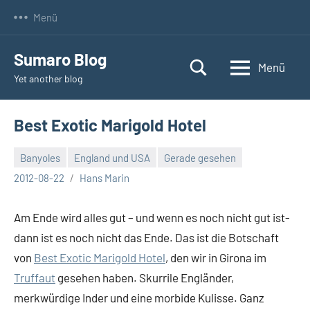
Zum
Menü
Inhalt
springen
Sumaro Blog
Menü
Yet another blog
Best Exotic Marigold Hotel
Banyoles
England und USA
Gerade gesehen
Keine
2012-08-22
Hans Marin
Kommentare
Am Ende wird alles gut – und wenn es noch nicht gut ist-
dann ist es noch nicht das Ende. Das ist die Botschaft
von
Best Exotic Marigold Hotel
, den wir in Girona im
Truffaut
gesehen haben. Skurrile Engländer,
merkwürdige Inder und eine morbide Kulisse. Ganz