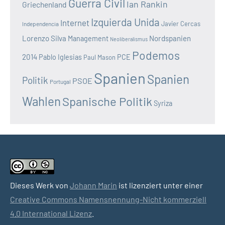
Guerra Civil
Ian Rankin
Griechenland
Izquierda Unida
Internet
Javier Cercas
Independencia
Lorenzo Silva
Nordspanien
Management
Neoliberalismus
Podemos
2014
Pablo Iglesias
PCE
Paul Mason
Spanien
Spanien
Politik
PSOE
Portugal
Wahlen
Spanische Politik
Syriza
Dieses Werk von
Johann Marin
ist lizenziert unter einer
Creative Commons Namensnennung-Nicht kommerziell
4.0 International Lizenz
.