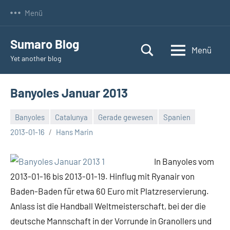
Zum
Menü
Inhalt
springen
Sumaro Blog
Menü
Yet another blog
Banyoles Januar 2013
Banyoles
Catalunya
Gerade gewesen
Spanien
Keine
2013-01-16
Hans Marin
Kommentare
In Banyoles vom
2013-01-16 bis 2013-01-19. Hinflug mit Ryanair von
Baden-Baden für etwa 60 Euro mit Platzreservierung.
Anlass ist die Handball Weltmeisterschaft, bei der die
deutsche Mannschaft in der Vorrunde in Granollers und