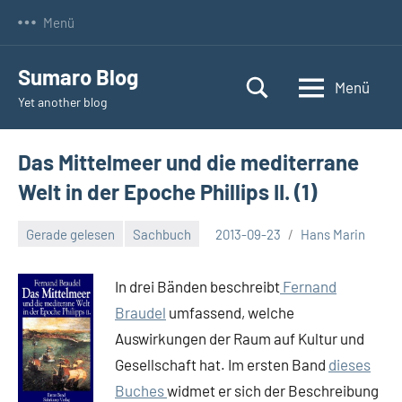
Zum
Menü
Inhalt
springen
Sumaro Blog
Menü
Yet another blog
Das Mittelmeer und die mediterrane
Welt in der Epoche Phillips II. (1)
Gerade gelesen
Sachbuch
2013-09-23
Hans Marin
Keine
Kommentare
In drei Bänden beschreibt
Fernand
Braudel
umfassend, welche
Auswirkungen der Raum auf Kultur und
Gesellschaft hat. Im ersten Band
dieses
Buches
widmet er sich der Beschreibung