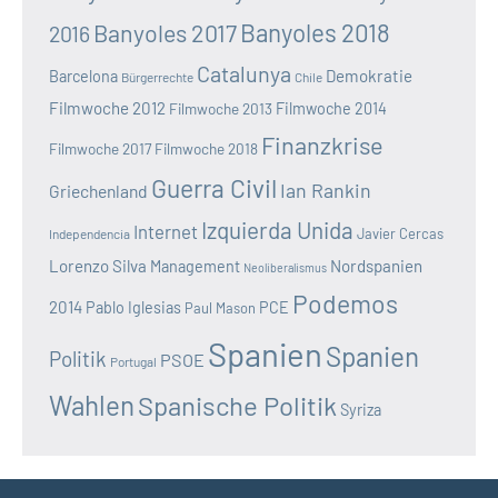
Banyoles 2018
Banyoles 2017
2016
Catalunya
Demokratie
Barcelona
Bürgerrechte
Chile
Filmwoche 2012
Filmwoche 2013
Filmwoche 2014
Finanzkrise
Filmwoche 2017
Filmwoche 2018
Guerra Civil
Ian Rankin
Griechenland
Izquierda Unida
Internet
Javier Cercas
Independencia
Lorenzo Silva
Nordspanien
Management
Neoliberalismus
Podemos
2014
Pablo Iglesias
PCE
Paul Mason
Spanien
Spanien
Politik
PSOE
Portugal
Wahlen
Spanische Politik
Syriza