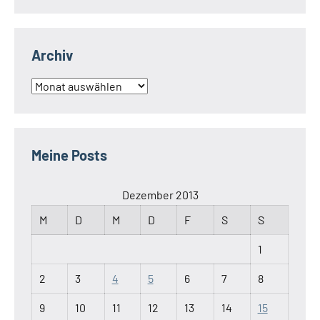
Archiv
Archiv
Meine Posts
Dezember 2013
M
D
M
D
F
S
S
1
2
3
4
5
6
7
8
9
10
11
12
13
14
15