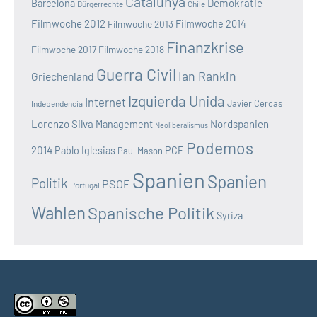
Catalunya
Demokratie
Barcelona
Bürgerrechte
Chile
Filmwoche 2012
Filmwoche 2013
Filmwoche 2014
Finanzkrise
Filmwoche 2017
Filmwoche 2018
Guerra Civil
Ian Rankin
Griechenland
Izquierda Unida
Internet
Javier Cercas
Independencia
Lorenzo Silva
Nordspanien
Management
Neoliberalismus
Podemos
2014
Pablo Iglesias
PCE
Paul Mason
Spanien
Spanien
Politik
PSOE
Portugal
Wahlen
Spanische Politik
Syriza