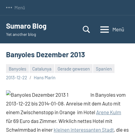
Zum
Menü
Inhalt
springen
Sumaro Blog
Menü
Yet another blog
Banyoles Dezember 2013
Banyoles
Catalunya
Gerade gewesen
Spanien
Keine
2013-12-22
Hans Marin
Kommentare
In Banyoles vom
2013-12-22 bis 2014-01-08. Anreise mit dem Auto mit
einem Zwischenstopp in Orange im Hotel
Arene Kulm
für 69 Euro das Zimmer. Wirklich nettes Hotel mit
Schwimmbad in einer
kleinen interessanten Stadt
, die es