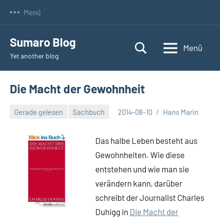
Zum
Menü
Inhalt
springen
Sumaro Blog
Menü
Yet another blog
Die Macht der Gewohnheit
Gerade gelesen
Sachbuch
2014-08-10
Hans Marin
Keine
Kommentare
Das halbe Leben besteht aus
Gewohnheiten. Wie diese
entstehen und wie man sie
verändern kann, darüber
schreibt der Journalist Charles
Duhigg in
Die Macht der