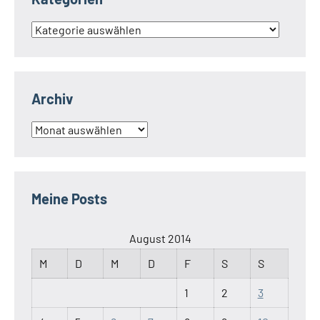
Kategorien
Archiv
Archiv
Meine Posts
August 2014
M
D
M
D
F
S
S
1
2
3