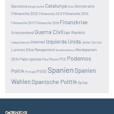
Catalunya
Demokratie
Barcelona
Bürgerrechte
Chile
Filmwoche 2012
Filmwoche 2013
Filmwoche 2014
Finanzkrise
Filmwoche 2017
Filmwoche 2018
Guerra Civil
Ian Rankin
Griechenland
Izquierda Unida
Internet
Javier Cercas
Independencia
Lorenzo Silva
Nordspanien
Management
Neoliberalismus
Podemos
2014
Pablo Iglesias
PCE
Paul Mason
Spanien
Spanien
Politik
PSOE
Portugal
Wahlen
Spanische Politik
Syriza