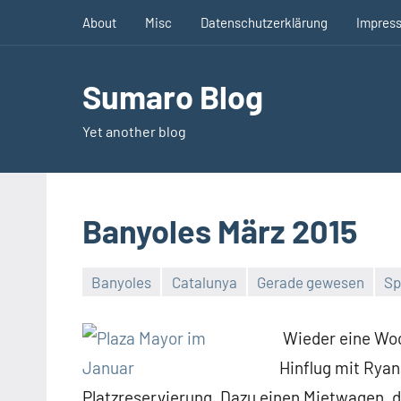
Zum
About
Misc
Datenschutzerklärung
Impres
Inhalt
springen
Sumaro Blog
Yet another blog
Banyoles März 2015
Banyoles
Catalunya
Gerade gewesen
Sp
Keine
Kommentare
Wieder eine Woc
Hinflug mit Rya
Platzreservierung. Dazu einen Mietwagen, d