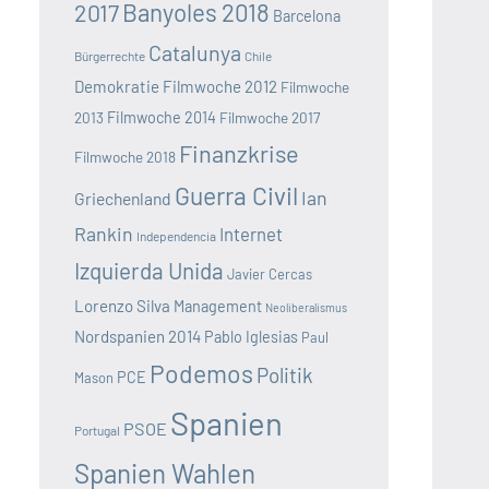
Banyoles 2018
2017
Barcelona
Catalunya
Bürgerrechte
Chile
Demokratie
Filmwoche 2012
Filmwoche
2013
Filmwoche 2014
Filmwoche 2017
Finanzkrise
Filmwoche 2018
Guerra Civil
Ian
Griechenland
Rankin
Internet
Independencia
Izquierda Unida
Javier Cercas
Lorenzo Silva
Management
Neoliberalismus
Nordspanien 2014
Pablo Iglesias
Paul
Podemos
Politik
PCE
Mason
Spanien
PSOE
Portugal
Spanien Wahlen