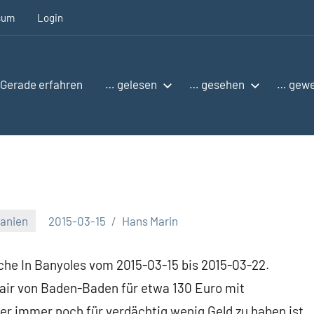
sum
Login
Gerade erfahren
… gelesen
… gesehen
… gew
anien
2015-03-15
Hans Marin
he In Banyoles vom 2015-03-15 bis 2015-03-22.
nair von Baden-Baden für etwa 130 Euro mit
er immer noch für verdächtig wenig Geld zu haben ist.