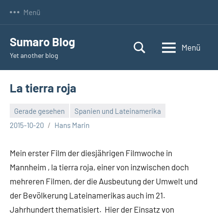
Zum
Menü
Inhalt
springen
Sumaro Blog
Menü
Yet another blog
La tierra roja
Gerade gesehen
Spanien und Lateinamerika
Keine
2015-10-20
Hans Marin
Kommentare
Mein erster Film der diesjährigen Filmwoche in
Mannheim , la tierra roja, einer von inzwischen doch
mehreren Filmen, der die Ausbeutung der Umwelt und
der Bevölkerung Lateinamerikas auch im 21.
Jahrhundert thematisiert. Hier der Einsatz von