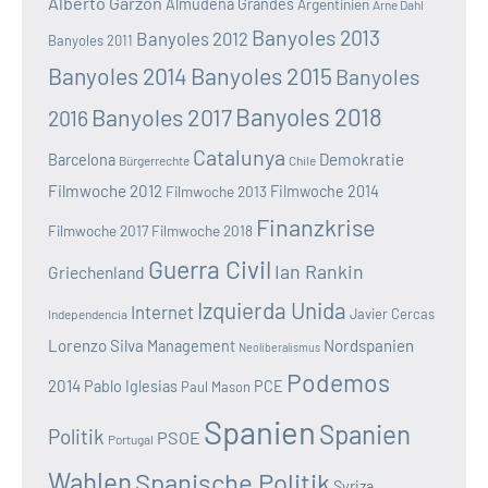
Alberto Garzón
Almudena Grandes
Argentinien
Arne Dahl
Banyoles 2013
Banyoles 2012
Banyoles 2011
Banyoles 2014
Banyoles 2015
Banyoles
Banyoles 2018
Banyoles 2017
2016
Catalunya
Demokratie
Barcelona
Bürgerrechte
Chile
Filmwoche 2012
Filmwoche 2013
Filmwoche 2014
Finanzkrise
Filmwoche 2017
Filmwoche 2018
Guerra Civil
Ian Rankin
Griechenland
Izquierda Unida
Internet
Javier Cercas
Independencia
Lorenzo Silva
Nordspanien
Management
Neoliberalismus
Podemos
2014
Pablo Iglesias
PCE
Paul Mason
Spanien
Spanien
Politik
PSOE
Portugal
Wahlen
Spanische Politik
Syriza