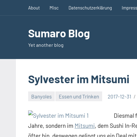
Zum
About
Misc
Datenschutzerklärung
Impres
Inhalt
springen
Sumaro Blog
Yet another blog
Sylvester im Mitsumi
Banyoles
Essen und Trinken
2017-12-31
Keine
Kommentare
Diesmal f
Jahre, sondern im
Mitsumi
, dem Sushi In-R
öfter hin, deswegen gelingt uns ein Deal mit