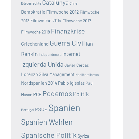
Catalunya
Bürgerrechte
Chile
Demokratie
Filmwoche 2012
Filmwoche
2013
Filmwoche 2014
Filmwoche 2017
Finanzkrise
Filmwoche 2018
Guerra Civil
Ian
Griechenland
Rankin
Internet
Independencia
Izquierda Unida
Javier Cercas
Lorenzo Silva
Management
Neoliberalismus
Nordspanien 2014
Pablo Iglesias
Paul
Podemos
Politik
PCE
Mason
Spanien
PSOE
Portugal
Spanien Wahlen
Spanische Politik
Syriza