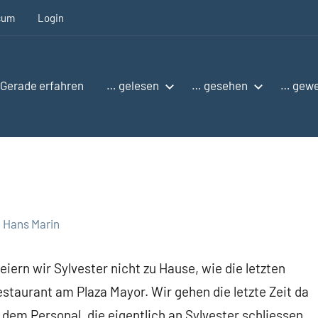
sum
Login
Gerade erfahren
… gelesen
… gesehen
… gew
Hans Marin
eiern wir Sylvester nicht zu Hause, wie die letzten
estaurant am Plaza Mayor. Wir gehen die letzte Zeit da
 dem Personal, die eigentlich an Sylvester schliessen