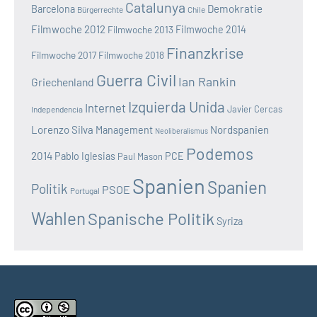
Catalunya
Demokratie
Barcelona
Bürgerrechte
Chile
Filmwoche 2012
Filmwoche 2013
Filmwoche 2014
Finanzkrise
Filmwoche 2017
Filmwoche 2018
Guerra Civil
Ian Rankin
Griechenland
Izquierda Unida
Internet
Javier Cercas
Independencia
Lorenzo Silva
Nordspanien
Management
Neoliberalismus
Podemos
2014
Pablo Iglesias
PCE
Paul Mason
Spanien
Spanien
Politik
PSOE
Portugal
Wahlen
Spanische Politik
Syriza