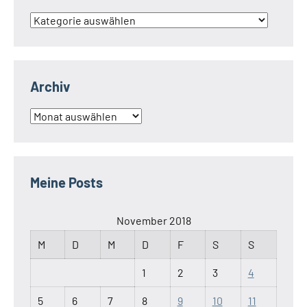
Kategorien
Archiv
Archiv
Meine Posts
November 2018
M
D
M
D
F
S
S
1
2
3
4
5
6
7
8
9
10
11