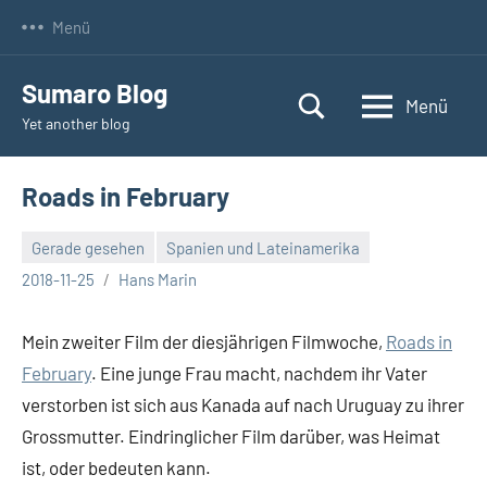
Zum
Menü
Inhalt
springen
Sumaro Blog
Menü
Yet another blog
Roads in February
Gerade gesehen
Spanien und Lateinamerika
2018-11-25
Hans Marin
Mein zweiter Film der diesjährigen Filmwoche,
Roads in
February
. Eine junge Frau macht, nachdem ihr Vater
verstorben ist sich aus Kanada auf nach Uruguay zu ihrer
Grossmutter. Eindringlicher Film darüber, was Heimat
ist, oder bedeuten kann.