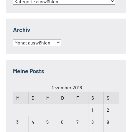
Kategorien
Archiv
Archiv
Meine Posts
Dezember 2018
M
D
M
D
F
S
S
1
2
3
4
5
6
7
8
9