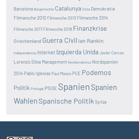
Catalunya
Demokratie
Barcelona
Bürgerrechte
Chile
Filmwoche 2012
Filmwoche 2013
Filmwoche 2014
Finanzkrise
Filmwoche 2017
Filmwoche 2018
Guerra Civil
Ian Rankin
Griechenland
Izquierda Unida
Internet
Javier Cercas
Independencia
Lorenzo Silva
Nordspanien
Management
Neoliberalismus
Podemos
2014
Pablo Iglesias
PCE
Paul Mason
Spanien
Spanien
Politik
PSOE
Portugal
Wahlen
Spanische Politik
Syriza