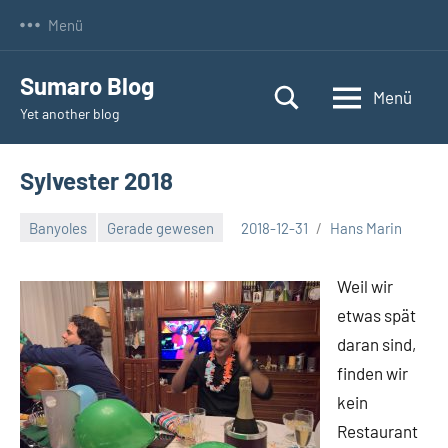
Zum
Menü
Inhalt
springen
Sumaro Blog
Menü
Yet another blog
Sylvester 2018
Banyoles
Gerade gewesen
2018-12-31
Hans Marin
Weil wir
etwas spät
daran sind,
finden wir
kein
Restaurant