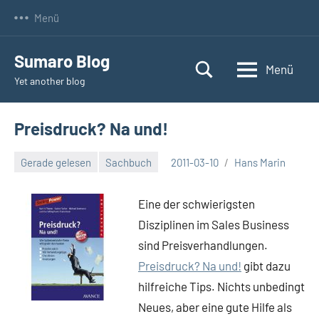
Zum
Menü
Inhalt
springen
Sumaro Blog
Menü
Yet another blog
Preisdruck? Na und!
Gerade gelesen
Sachbuch
2011-03-10
Hans Marin
Keine
Kommentare
Eine der schwierigsten
Disziplinen im Sales Business
sind Preisverhandlungen.
Preisdruck? Na und!
gibt dazu
hilfreiche Tips. Nichts unbedingt
Neues, aber eine gute Hilfe als