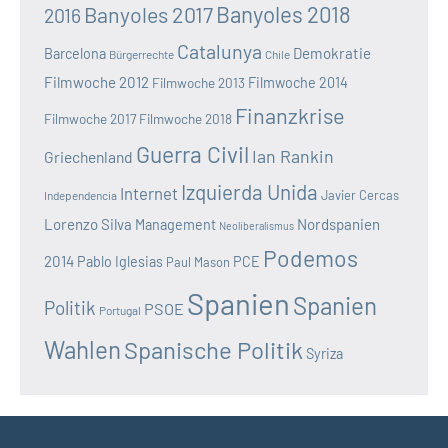
Banyoles 2018
Banyoles 2017
2016
Catalunya
Demokratie
Barcelona
Bürgerrechte
Chile
Filmwoche 2012
Filmwoche 2013
Filmwoche 2014
Finanzkrise
Filmwoche 2017
Filmwoche 2018
Guerra Civil
Ian Rankin
Griechenland
Izquierda Unida
Internet
Javier Cercas
Independencia
Lorenzo Silva
Nordspanien
Management
Neoliberalismus
Podemos
2014
Pablo Iglesias
PCE
Paul Mason
Spanien
Spanien
Politik
PSOE
Portugal
Wahlen
Spanische Politik
Syriza