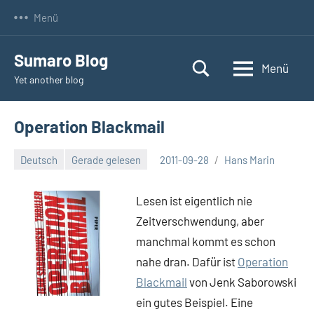
Zum
Menü
Inhalt
springen
Sumaro Blog
Menü
Yet another blog
Operation Blackmail
Deutsch
Gerade gelesen
2011-09-28
Hans Marin
Keine
Kommentare
Lesen ist eigentlich nie
Zeitverschwendung, aber
manchmal kommt es schon
nahe dran. Dafür ist
Operation
Blackmail
von Jenk Saborowski
ein gutes Beispiel. Eine