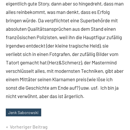
eigentlich gute Story, dann aber so hingedreht, dass man
alles reinbekommt, was man denkt, dass es Erfolg
bringen würde. Da verpflichtet eine Superbehörde mit
absoluten Qualitätsansprüchen aus dem Stand einen
französischen Polizisten, weil ihn die Hauptfigur zufällig
irgendwo entdeckt (der kleine tragische Held), sie
verliebt sich in einen Fotgrafen, der zufällig Bilder vom
Tatort gemacht hat (Herz&Schmerz), der Mastermind
verschlüsselt alles, mit modernsten Techniken, gibt aber
einem Mittäter seinen Klarnamen preis (wie löse ich
sonst die Geschichte am Ende auf?) usw. usf. Ich bin ja
nicht verwöhnt, aber das ist ärgerlich.
Jenk Saborowski
Schlagwörter
Beitragsnavigation
Vorheriger Beitrag