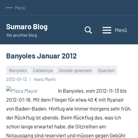
Zum
Menü
Inhalt
springen
Sumaro Blog
Menü
Yet another blog
Banyoles Januar 2012
Banyoles
Catalunya
Gerade gewesen
Spanien
Keine
2012-01-13
Hans Marin
Kommentare
In Banyoles, vom 2012-11-13 bis
2012-01-18. Mit dem Flieger für etwa 40 € mit Ryanair
von Baden-Baden. Hinflug wie immer morgens sehr früh,
der Rückflug ist abends. Beim Rückflug das, was ich
schon lange erwartet habe, die Sitzreihen am
Notausgang sind reserviert und müssen gegen Gebühr