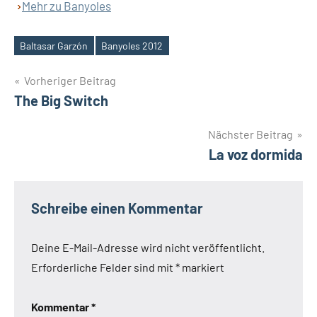
Mehr zu Banyoles
Baltasar Garzón
Banyoles 2012
Schlagwörter
Beitragsnavigation
Vorheriger Beitrag
The Big Switch
Nächster Beitrag
La voz dormida
Schreibe einen Kommentar
Deine E-Mail-Adresse wird nicht veröffentlicht.
Erforderliche Felder sind mit
*
markiert
Kommentar
*