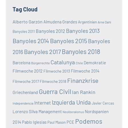
Tag Cloud
Alberto Garzón
Almudena Grandes
Argentinien
Arne Dahl
Banyoles 2013
Banyoles 2012
Banyoles 2011
Banyoles 2014
Banyoles 2015
Banyoles
Banyoles 2018
Banyoles 2017
2016
Catalunya
Demokratie
Barcelona
Bürgerrechte
Chile
Filmwoche 2012
Filmwoche 2013
Filmwoche 2014
Finanzkrise
Filmwoche 2017
Filmwoche 2018
Guerra Civil
Ian Rankin
Griechenland
Izquierda Unida
Internet
Javier Cercas
Independencia
Lorenzo Silva
Nordspanien
Management
Neoliberalismus
Podemos
2014
Pablo Iglesias
PCE
Paul Mason