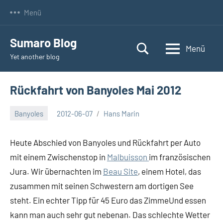
Zum
Menü
Inhalt
springen
Sumaro Blog
Menü
Yet another blog
Rückfahrt von Banyoles Mai 2012
Banyoles
2012-06-07
Hans Marin
Keine
Kommentare
Heute Abschied von Banyoles und Rückfahrt per Auto
mit einem Zwischenstop in
Malbuisson
im französischen
Jura. Wir übernachten im
Beau Site
, einem Hotel, das
zusammen mit seinen Schwestern am dortigen See
steht. Ein echter Tipp für 45 Euro das ZimmeUnd essen
kann man auch sehr gut nebenan. Das schlechte Wetter