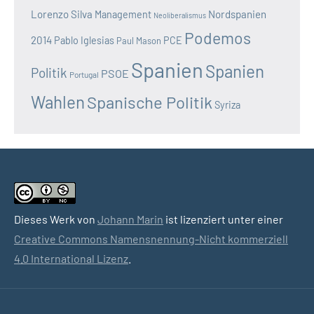
Lorenzo Silva
Nordspanien
Management
Neoliberalismus
Podemos
2014
Pablo Iglesias
PCE
Paul Mason
Spanien
Spanien
Politik
PSOE
Portugal
Wahlen
Spanische Politik
Syriza
Dieses Werk von
Johann Marin
ist lizenziert unter einer
Creative Commons Namensnennung-Nicht kommerziell
4.0 International Lizenz
.