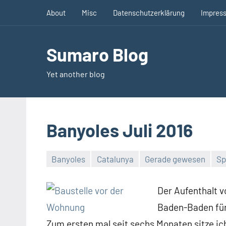
Zum
About
Misc
Datenschutzerklärung
Impres
Inhalt
springen
Sumaro Blog
Yet another blog
Banyoles Juli 2016
Banyoles
Catalunya
Gerade gewesen
Sp
Keine
Kommentare
Der Aufenthalt v
Baden-Baden für e
Zum ersten mal seit sechs Monaten sitze ic