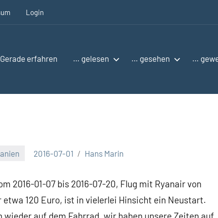
sum
Login
Gerade erfahren
… gelesen
… gesehen
… gew
anien
2016-07-01
Hans Marin
om 2016-01-07 bis 2016-07-20, Flug mit Ryanair von
twa 120 Euro, ist in vielerlei Hinsicht ein Neustart.
h wieder auf dem Fahrrad, wir haben unsere Zeiten auf