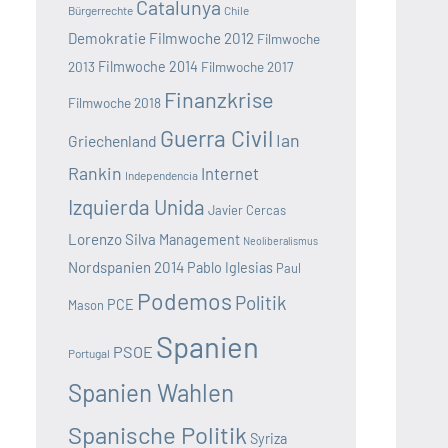
Catalunya
Bürgerrechte
Chile
Demokratie
Filmwoche 2012
Filmwoche
2013
Filmwoche 2014
Filmwoche 2017
Finanzkrise
Filmwoche 2018
Guerra Civil
Ian
Griechenland
Rankin
Internet
Independencia
Izquierda Unida
Javier Cercas
Lorenzo Silva
Management
Neoliberalismus
Nordspanien 2014
Pablo Iglesias
Paul
Podemos
Politik
PCE
Mason
Spanien
PSOE
Portugal
Spanien Wahlen
Spanische Politik
Syriza