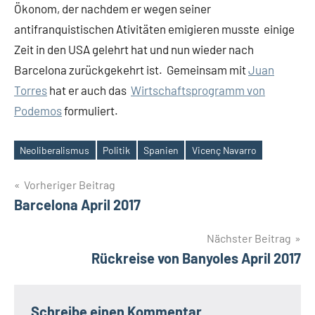
Ökonom, der nachdem er wegen seiner
antifranquistischen Ativitäten emigieren musste einige
Zeit in den USA gelehrt hat und nun wieder nach
Barcelona zurückgekehrt ist. Gemeinsam mit
Juan
Torres
hat er auch das
Wirtschaftsprogramm von
Podemos
formuliert.
Neoliberalismus
Politik
Spanien
Vicenç Navarro
Schlagwörter
Beitragsnavigation
Vorheriger Beitrag
Barcelona April 2017
Nächster Beitrag
Rückreise von Banyoles April 2017
Schreibe einen Kommentar