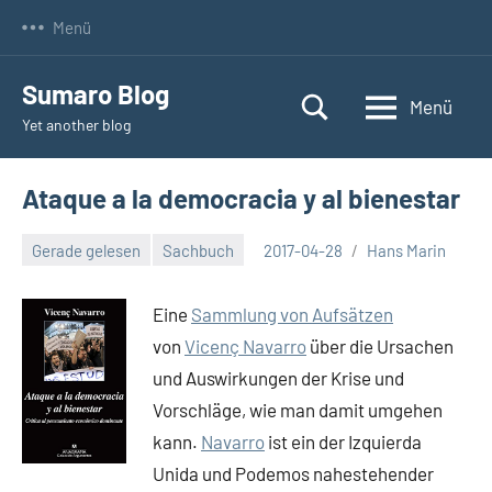
Zum
Menü
Inhalt
springen
Sumaro Blog
Menü
Yet another blog
Ataque a la democracia y al bienestar
Gerade gelesen
Sachbuch
2017-04-28
Hans Marin
Keine
Kommentare
Eine
Sammlung von Aufsätzen
von
Vicenç Navarro
über die Ursachen
und Auswirkungen der Krise und
Vorschläge, wie man damit umgehen
kann.
Navarro
ist ein der Izquierda
Unida und Podemos nahestehender