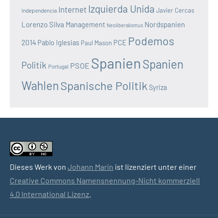
Izquierda Unida
Internet
Javier Cercas
Independencia
Lorenzo Silva
Nordspanien
Management
Neoliberalismus
Podemos
2014
Pablo Iglesias
PCE
Paul Mason
Spanien
Spanien
Politik
PSOE
Portugal
Wahlen
Spanische Politik
Syriza
Dieses Werk von
Johann Marin
ist lizenziert unter einer
Creative Commons Namensnennung-Nicht kommerziell
4.0 International Lizenz
.