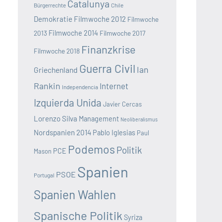
Catalunya
Bürgerrechte
Chile
Demokratie
Filmwoche 2012
Filmwoche
2013
Filmwoche 2014
Filmwoche 2017
Finanzkrise
Filmwoche 2018
Guerra Civil
Ian
Griechenland
Rankin
Internet
Independencia
Izquierda Unida
Javier Cercas
Lorenzo Silva
Management
Neoliberalismus
Nordspanien 2014
Pablo Iglesias
Paul
Podemos
Politik
PCE
Mason
Spanien
PSOE
Portugal
Spanien Wahlen
Spanische Politik
Syriza