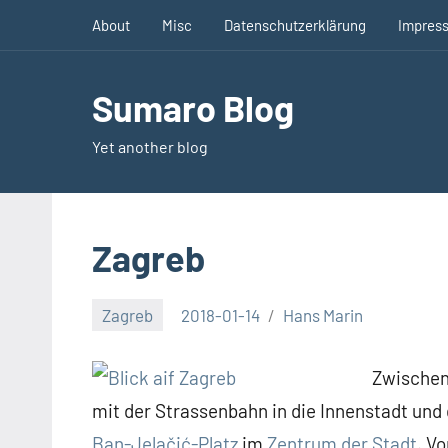
Zum
About
Misc
Datenschutzerklärung
Impres
Inhalt
springen
Sumaro Blog
Yet another blog
Zagreb
Zagreb
2018-01-14
Hans Marin
Zwischen
mit der Strassenbahn in die Innenstadt un
Ban-Jelačić-Platz
im
Zentrum der Stadt
. V