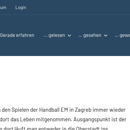
sum
Login
Gerade erfahren
… gelesen
… gesehen
… gew
 den Spielen der Handball EM in Zagreb immer wieder
d dort das Leben mitgenommen. Ausgangspunkt ist der
on dort läuft man entweder in die Oberstadt ins