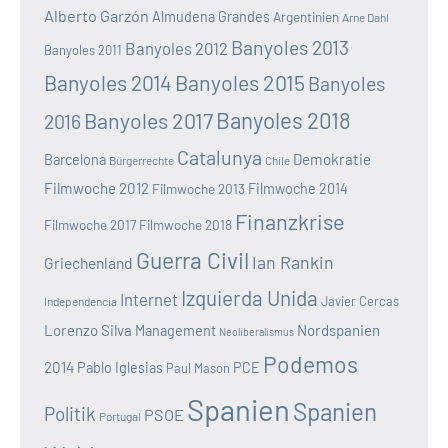
Alberto Garzón
Almudena Grandes
Argentinien
Arne Dahl
Banyoles 2013
Banyoles 2012
Banyoles 2011
Banyoles 2014
Banyoles 2015
Banyoles
Banyoles 2018
Banyoles 2017
2016
Catalunya
Demokratie
Barcelona
Bürgerrechte
Chile
Filmwoche 2012
Filmwoche 2013
Filmwoche 2014
Finanzkrise
Filmwoche 2017
Filmwoche 2018
Guerra Civil
Ian Rankin
Griechenland
Izquierda Unida
Internet
Javier Cercas
Independencia
Lorenzo Silva
Nordspanien
Management
Neoliberalismus
Podemos
2014
Pablo Iglesias
PCE
Paul Mason
Spanien
Spanien
Politik
PSOE
Portugal