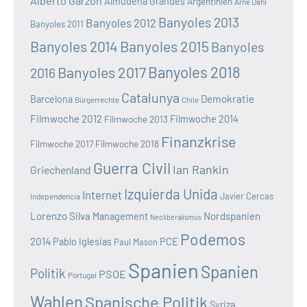
Alberto Garzón
Almudena Grandes
Argentinien
Arne Dahl
Banyoles 2013
Banyoles 2012
Banyoles 2011
Banyoles 2014
Banyoles 2015
Banyoles
Banyoles 2018
Banyoles 2017
2016
Catalunya
Demokratie
Barcelona
Bürgerrechte
Chile
Filmwoche 2012
Filmwoche 2013
Filmwoche 2014
Finanzkrise
Filmwoche 2017
Filmwoche 2018
Guerra Civil
Ian Rankin
Griechenland
Izquierda Unida
Internet
Javier Cercas
Independencia
Lorenzo Silva
Nordspanien
Management
Neoliberalismus
Podemos
2014
Pablo Iglesias
PCE
Paul Mason
Spanien
Spanien
Politik
PSOE
Portugal
Wahlen
Spanische Politik
Syriza