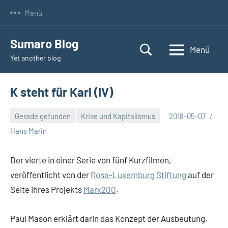
Zum
Menü
Inhalt
springen
Sumaro Blog
Menü
Yet another blog
K steht für Karl (IV)
Gerade gefunden
Krise und Kapitalismus
2018-05-07
Hans Marin
Der vierte in einer Serie von fünf Kurzfilmen,
veröffentlicht von der
Rosa-Luxemburg Stiftung
auf der
Seite ihres Projekts
Marx200
.
Paul Mason erklärt darin das Konzept der Ausbeutung.