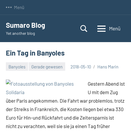
Zum
Menü
Inhalt
springen
Sumaro Blog
Menü
Yet another blog
Ein Tag in Banyoles
Banyoles
Gerade gewesen
2018-05-10
Hans Marin
Gestern Abend ist
U mit dem Zug
über Paris angekommen. Die Fahrt war problemlos, trotz
der Streiks in Frankreich, die Kosten liegen bei etwa 330
Euro für Hin-und Rückfahrt und die Zeitersparnis ist
nicht zu verachten, weil sie sie ja einen Tag früher