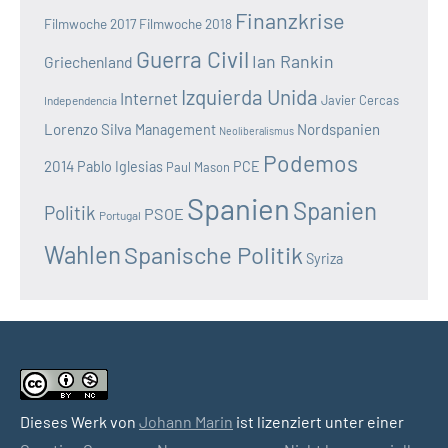
Finanzkrise
Filmwoche 2017
Filmwoche 2018
Guerra Civil
Ian Rankin
Griechenland
Izquierda Unida
Internet
Javier Cercas
Independencia
Lorenzo Silva
Nordspanien
Management
Neoliberalismus
Podemos
2014
Pablo Iglesias
PCE
Paul Mason
Spanien
Spanien
Politik
PSOE
Portugal
Wahlen
Spanische Politik
Syriza
Dieses Werk von
Johann Marin
ist lizenziert unter einer