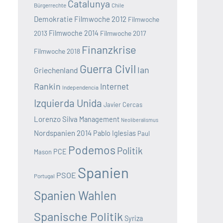
Catalunya
Bürgerrechte
Chile
Demokratie
Filmwoche 2012
Filmwoche
2013
Filmwoche 2014
Filmwoche 2017
Finanzkrise
Filmwoche 2018
Guerra Civil
Ian
Griechenland
Rankin
Internet
Independencia
Izquierda Unida
Javier Cercas
Lorenzo Silva
Management
Neoliberalismus
Nordspanien 2014
Pablo Iglesias
Paul
Podemos
Politik
PCE
Mason
Spanien
PSOE
Portugal
Spanien Wahlen
Spanische Politik
Syriza