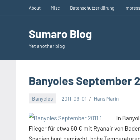
Zum
About
Misc
Datenschutzerklärung
Impres
Inhalt
springen
Sumaro Blog
Yet another blog
Banyoles September 2
Banyoles
2011-09-01
Hans Marin
Keine
Kommentare
In Banyol
Flieger für etwa 60 € mit Ryanair von Bade
Spanien bunt gemischt, hohe Temperaturen