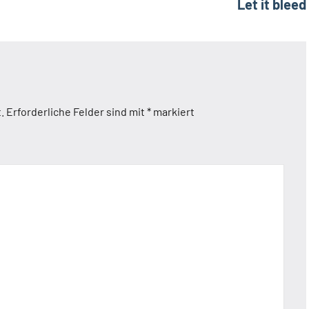
Let it bleed
.
Erforderliche Felder sind mit
*
markiert