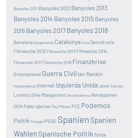
Banyoles 2013
Banyoles 2012
Banyoles 2011
Banyoles 2014
Banyoles 2015
Banyoles
Banyoles 2018
Banyoles 2017
2016
Catalunya
Demokratie
Barcelona
Bürgerrechte
Chile
Filmwoche 2012
Filmwoche 2013
Filmwoche 2014
Finanzkrise
Filmwoche 2017
Filmwoche 2018
Guerra Civil
Ian Rankin
Griechenland
Izquierda Unida
Internet
Javier Cercas
Independencia
Lorenzo Silva
Nordspanien
Management
Neoliberalismus
Podemos
2014
Pablo Iglesias
PCE
Paul Mason
Spanien
Spanien
Politik
PSOE
Portugal
Wahlen
Spanische Politik
Syriza