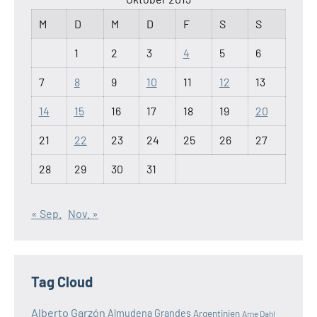
M
D
M
D
F
S
S
1
2
3
4
5
6
7
8
9
10
11
12
13
14
15
16
17
18
19
20
21
22
23
24
25
26
27
28
29
30
31
« Sep.
Nov. »
Tag Cloud
Alberto Garzón
Almudena Grandes
Argentinien
Arne Dahl