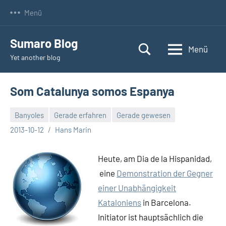
Zum
Menü
Inhalt
springen
Sumaro Blog
Menü
Yet another blog
Som Catalunya somos Espanya
Banyoles
Gerade erfahren
Gerade gewesen
Keine
2013-10-12
Hans Marin
Kommentare
Heute, am Dia de la Hispanidad,
eine
Demonstration der Gegner
einer Unabhängigkeit
Kataloniens
in Barcelona.
Initiator ist hauptsächlich die