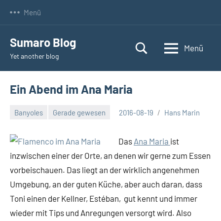
Zum
Menü
Inhalt
springen
Sumaro Blog
Menü
Yet another blog
Ein Abend im Ana Maria
Banyoles
Gerade gewesen
2016-08-19
Hans Marin
Keine
Kommentare
Das
Ana Maria
ist
inzwischen einer der Orte, an denen wir gerne zum Essen
vorbeischauen. Das liegt an der wirklich angenehmen
Umgebung, an der guten Küche, aber auch daran, dass
Toni einen der Kellner, Estéban, gut kennt und immer
wieder mit Tips und Anregungen versorgt wird. Also