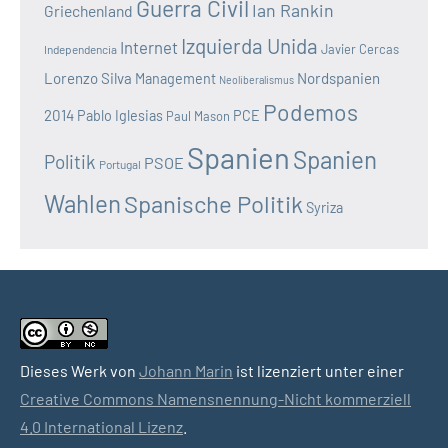
Guerra Civil
Ian Rankin
Griechenland
Izquierda Unida
Internet
Javier Cercas
Independencia
Lorenzo Silva
Nordspanien
Management
Neoliberalismus
Podemos
2014
Pablo Iglesias
PCE
Paul Mason
Spanien
Spanien
Politik
PSOE
Portugal
Wahlen
Spanische Politik
Syriza
Dieses Werk von
Johann Marin
ist lizenziert unter einer
Creative Commons Namensnennung-Nicht kommerziell
4.0 International Lizenz
.