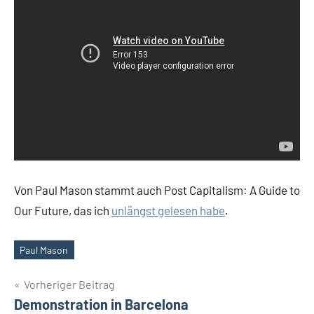
Von Paul Mason stammt auch Post Capitalism: A Guide to
Our Future, das ich
unlängst gelesen habe
.
Paul Mason
Schlagwörter
Beitragsnavigation
Vorheriger Beitrag
Demonstration in Barcelona