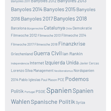
Banyoles 2013
Banyoles 2012
Banyoles 2011
Banyoles 2014
Banyoles 2015
Banyoles
Banyoles 2018
Banyoles 2017
2016
Catalunya
Demokratie
Barcelona
Bürgerrechte
Chile
Filmwoche 2012
Filmwoche 2013
Filmwoche 2014
Finanzkrise
Filmwoche 2017
Filmwoche 2018
Guerra Civil
Ian Rankin
Griechenland
Izquierda Unida
Internet
Javier Cercas
Independencia
Lorenzo Silva
Nordspanien
Management
Neoliberalismus
Podemos
2014
Pablo Iglesias
PCE
Paul Mason
Spanien
Spanien
Politik
PSOE
Portugal
Wahlen
Spanische Politik
Syriza