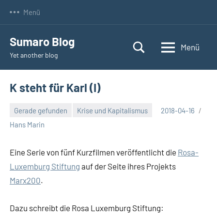
Zum
Menü
Inhalt
springen
Sumaro Blog
Menü
Yet another blog
K steht für Karl (I)
Gerade gefunden
Krise und Kapitalismus
2018-04-16
Hans Marin
Eine Serie von fünf Kurzfilmen veröffentlicht die
Rosa-
Luxemburg Stiftung
auf der Seite ihres Projekts
Marx200
.
Dazu schreibt die Rosa Luxemburg Stiftung: